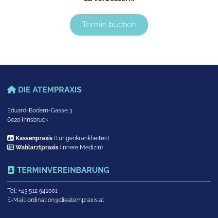
Termin buchen
DIE ATEMPRAXIS

Eduard-Bodem-Gasse 3
6020 Innsbruck

Kassenpraxis
(Lungenkrankheiten)

Wahlarztpraxis
(Innere Medizin)
TERMINVEREINBARUNG

Tel.:
+43 512 941001
E-Mail:
ordination@dieatempraxis.at