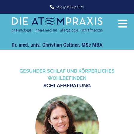
+43 512 941001

GESUNDER SCHLAF UND KÖRPERLICHES
WOHLBEFINDEN
SCHLAFBERATUNG