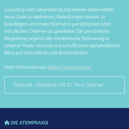
Coaching und Lebensberatung können dabei helfen,
neue Ziele zu definieren, Belastungen besser zu
bewältigen und mehr Klarheit in persönlichen oder
beruflichen Themen zu gewinnen. Die persönliche
Begleitung ergänzt die medizinische Betreuung in
unserer Praxis sinnvoll und schafft einen ganzheitlichen
Blick auf Gesundheit und Wohlbefinden.
Mehr Informationen:
https://tara.training/
Podcast „Klarblick mit Dr. Tara Geltner“
DIE ATEMPRAXIS
