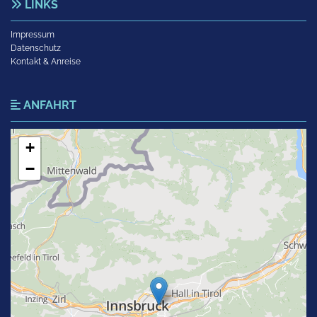
LINKS

Impressum
Datenschutz
Kontakt & Anreise
ANFAHRT

+
−