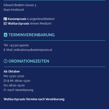
Eduard-Bodem-Gasse 3
6020 Innsbruck

Kassenpraxis
(Lungenkrankheiten)

Wahlarztpraxis
(Innere Medizin)
TERMINVEREINBARUNG

Tel.:
+43 512 941001
E-Mail:
ordination@dieatempraxis.at
ORDINATIONSZEITEN

Ab Oktober
Mo: 13:00–17:00
Di & Mi: 08:00–13:00
Do: 08:00–15:00
Fr: nach Vereinbarung
Wahlarztpraxis-Termine nach Vereinbarung